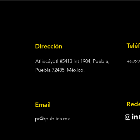
Telé
Dirección
Atlixcáyotl #5413 Int 1904, Puebla,
+5222
Puebla 72485, México.
Rede
Email
pr@rpublica.mx