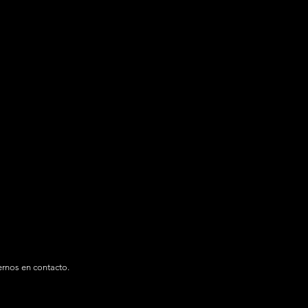
Talentos
Proyectos
Más
ernos en contacto.