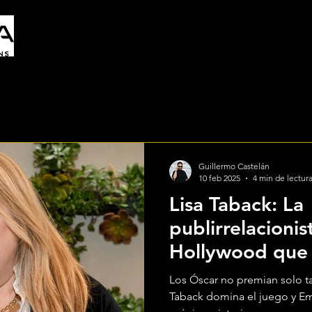
Inicio
Conócenos
Servicios
Guillermo Castelán
10 feb 2025
4 min de lectur
Lisa Taback: La
publirrelacionis
Hollywood que 
que nadie
Los Óscar no premian solo tal
Taback domina el juego y Emi