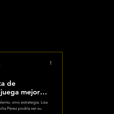
Talentos
Proyectos
Más
a
ta de
juega mejor
ento, sino estrategia. Lisa
lia Pérez podría ser su